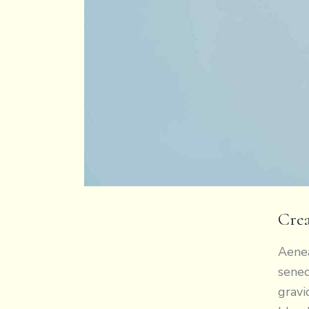
Crea
Aenea
senec
gravi