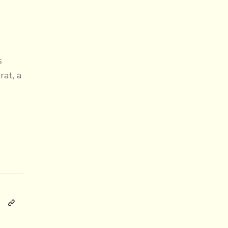
s
at, a