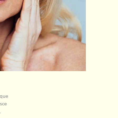
ique
usce
,