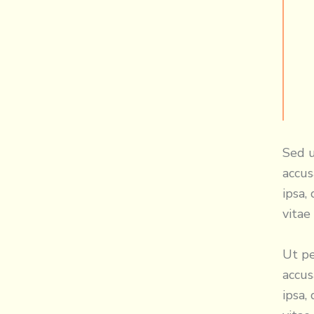
Sed u
accu
ipsa,
vitae
Ut pe
accu
ipsa,