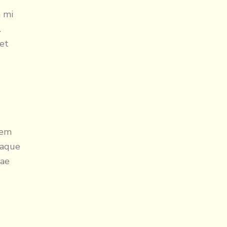
m mi
.
get
tem
eaque
tae