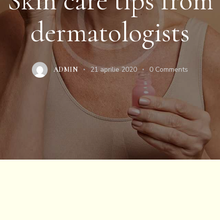
Skin care tips from
dermatologists
21 aprilie 2020
0
Comments
ADMIN