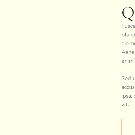
Q
Fusce
bland
eleme
Aenea
enim.
Sed u
accu
ipsa,
vitae