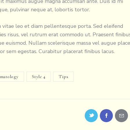
it maximus augue magna accumsan ante. Duis id mi
ique, pulvinar neque at, lobortis tortor.
 vitae leo et diam pellentesque porta. Sed eleifend
cies risus, vel rutrum erat commodo ut. Praesent finibu
e euismod. Nullam scelerisque massa vel augue placer
r sem egestas. Curabitur placerat finibus lacus.
matology
Style 4
Tips