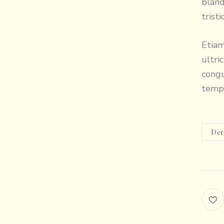
bland
trist
Etiam
ultri
congu
tempo
Der