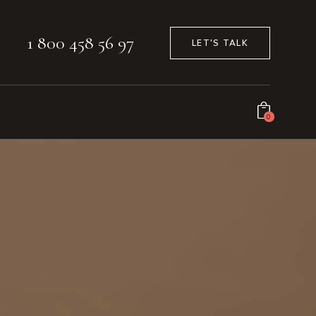
1 800 458 56 97
LET'S TALK
0