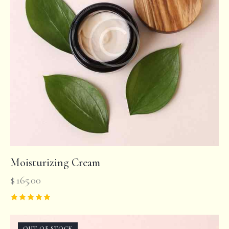
Moisturizing Cream
$
165.00
Rated
5.00
out of 5
OUT OF STOCK