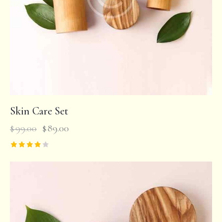
Skin Care Set
$
99.00
$
89.00
Rated
4.00
out of 5