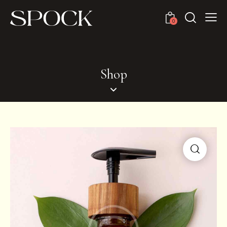
0
Shop
🔍